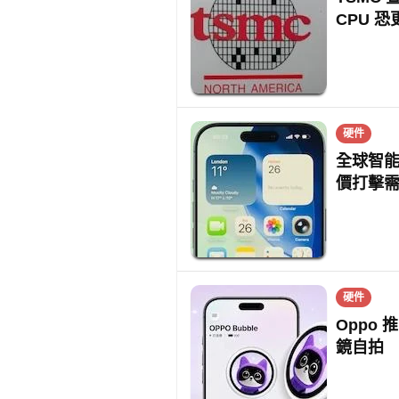
CPU 恐
硬件
全球智能
價打擊
硬件
Oppo 
鏡自拍