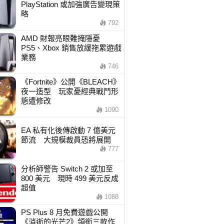
PlayStation 或加強廣告變現策
略
792
AMD 財報亮眼難掩隱憂
PS5、Xbox 銷售放緩拖累遊戲
業務
746
《Fortnite》公開《BLEACH》
夜一造型 玩家憂經典戰鬥形
態遭修改
1090
EA 私有化後傳啟動 7 億美元
節流 大規模裁員恐將展開
777
分析師警告 Switch 2 或加至
800 美元 現時 499 美元反成
超值
1088
PS Plus 8 月免費遊戲公開
《消逝的光芒2》領銜三款作