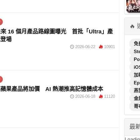
件
🔥
 未來 16 個月產品路線圖曝光 首批「Ultra」產
式登場
免
2026-06-22
10901
St
Po
iO
加
件
Ep
蘋果產品將加價 AI 熱潮推高記憶體成本
燕
2026-06-18
11120
金
哥
最
Loading