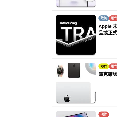
歐美
硬
Apple
品或正
港台
硬
庫克確認
硬件