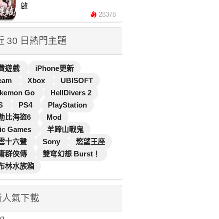
啟
28378
 近 30 日熱門主題
費遊戲
iPhone更新
eam
Xbox
UBISOFT
kemon Go
HellDivers 2
S
PS4
PlayStation
勒比海盜6
Mod
ic Games
羊蹄山戰鬼
雲十六聲
Sony
慾望王座
庸群俠傳
雙穹幻想 Burst！
布林水族箱
新人氣下載
...