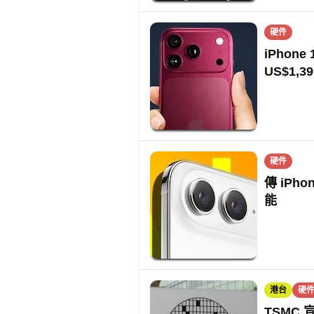
硬件
iPhon
US$1,39
硬件
傳 iPh
能
港台
硬
TSMC 