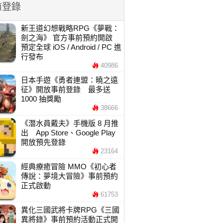
前登錄
新王道幻想戰略RPG《夢戰：
劍之海》 官方事前預約開啟
預定全球 iOS / Android / PC 進
行發布
40986
日本手遊《勇者連盟：曉之遠
征》開放事前登錄 最多送
1000 抽獎勵
38666
《潛水員戴夫》手機版 8 月推
出 App Store、Google Play
開放預先登錄
23164
經典療癒冒險 MMO《初心者
傳說：夢境大冒險》事前預約
正式啟動
61753
異化三國武將卡牌RPG《三國
異將錄》事前預約活動正式開