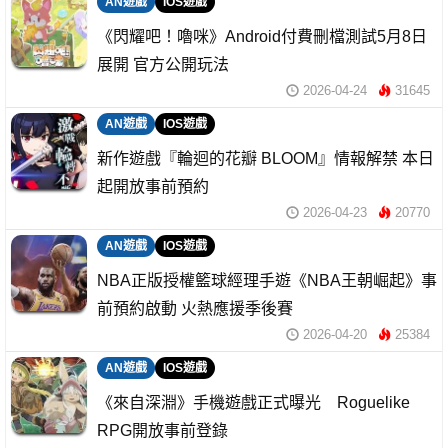
AN遊戲
IOS遊戲
《閃耀吧！嚕咪》Android付費刪檔測試5月8日
展開 官方公開玩法
2026-04-24
31645
AN遊戲
IOS遊戲
新作遊戲『輪迴的花瓣 BLOOM』情報解禁 本日
起開放事前預約
2026-04-23
20770
AN遊戲
IOS遊戲
NBA正版授權籃球經理手遊《NBA王朝崛起》事
前預約啟動 火熱應援季後賽
2026-04-20
25384
AN遊戲
IOS遊戲
《來自深淵》手機遊戲正式曝光 Roguelike
RPG開放事前登錄