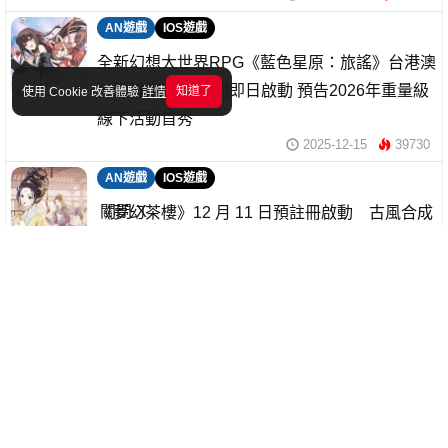
AN遊戲
IOS遊戲
全新幻想大世界RPG《藍色星原：旅謠》台港澳
代理確定 官網預約即日啟動 預告2026年重量級
知道了
使用 Cookie 改善體驗
詳情
線下活動首秀
2025-12-15
39730
AN遊戲
IOS遊戲
關閉 X
《夢幻茶樓》12 月 11 日預註冊啟動 古風合成
×經營玩法同步公開
2025-12-11
42407
AN遊戲
IOS遊戲
締結王權契約 《慾望王座》事前預約今日磅礡啟
動 「紅蓮巫女桂妮薇爾」免費領取
2025-12-11
38413
AN遊戲
IOS遊戲