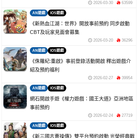
2026-03-30
63599
AN遊戲
IOS遊戲
《新熱血江湖：世界》開放事前預約 同步啟動
CBT及玩家見面會募集
2026-03-20
36296
AN遊戲
IOS遊戲
《侏羅紀:重啟》事前登錄活動開啟 釋出遊戲介
紹及預約福利
2026-02-27
39954
AN遊戲
IOS遊戲
網石開啟手遊《權力遊戲：國王大道》亞洲地區
事前預約
2026-02-24
27719
AN遊戲
IOS遊戲
《新三國志曹操傳》雙平台預約啟動 光榮經典戰