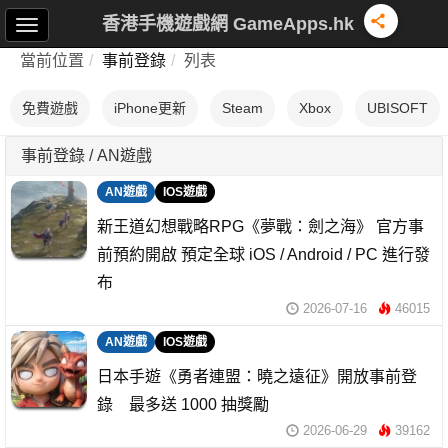
香港手機遊戲網 GameApps.hk
當前位置
事前登錄
列表
免費遊戲
iPhone更新
Steam
Xbox
UBISOFT
事前登錄 / AN遊戲
AN遊戲
IOS遊戲
新王道幻想戰略RPG《夢戰：劍之海》 官方事
前預約開啟 預定全球 iOS / Android / PC 進行發
布
2026-07-16
46015
AN遊戲
IOS遊戲
日本手遊《勇者連盟：曉之遠征》開放事前登
錄 最多送 1000 抽獎勵
2026-06-29
39162