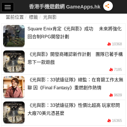
香港手機遊戲網 GameApps.hk
當前位置
標籤
光與影
Square Enix肯定《光與影》成功 未來將強化
回合制RPG開發計劃
10368
《光與影》開發商確認新作計劃 團隊已著手構
思下一款遊戲
7185
《光與影：33號遠征隊》總監：在育碧工作太無
聊 因《Final Fantasy》重燃創作熱情
9609
《光與影：33號遠征隊》性價比超高 玩家怒問
大廠70美元憑甚麼
16365