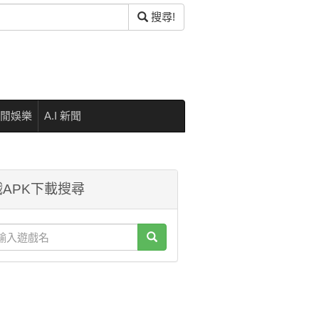
搜尋!
閒娛樂
A.I 新聞
APK下載搜尋