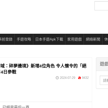
搜
尋
事前登錄
手遊攻略
日本手遊Apk下載
家用遊戲
網絡新聞
休
遊戲
域：碎夢邊境》新增4位角色 令人懷令的「絕
月4日參戰
2024-07-29
9432
已經是最后一頁