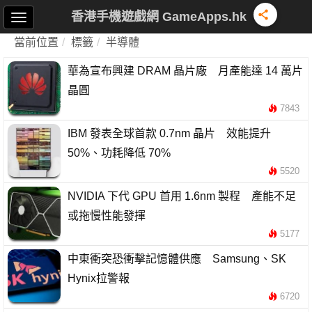
香港手機遊戲網 GameApps.hk
當前位置
標籤
半導體
華為宣布興建 DRAM 晶片廠 月產能達 14 萬片
晶圓
7843
IBM 發表全球首款 0.7nm 晶片 效能提升
50%、功耗降低 70%
5520
NVIDIA 下代 GPU 首用 1.6nm 製程 產能不足
或拖慢性能發揮
5177
中東衝突恐衝擊記憶體供應 Samsung、SK
Hynix拉警報
6720