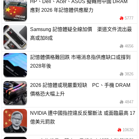
HP、Dell、Acer、ASUS 擬轉用中國 DRAM
應對 2026 年記憶體供應壓力
5777
Samsung 記憶體疑全線加價 渠道文件流出最
高或加8成
4656
記憶體價格難回跌 市場消息指供應缺口或撐到
2028年後
3826
2026 記憶體或現嚴重短缺 PC、手機 DRAM
價格恐大幅上升
4847
NVIDIA 遭中國指控違反反壟斷法 或面臨最高 17
億美元罰款
10630