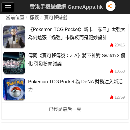
香港手機遊戲網 GameApps.hk
當前位置
標籤
寶可夢遊戲
《Pokemon TCG Pocket》新卡「赤日」太強大
為何這張「過強」卡牌反而是絕妙設計
20416
傳聞《寶可夢傳說：Z-A》將不針對 Switch 2 優
化 引發粉絲議論
10663
Pokemon TCG Pocket 為 DeNA 財務注入新活
力
12759
已經是最后一頁