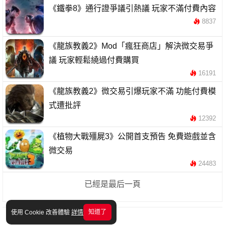
《鐵拳8》通行證爭議引熱議 玩家不滿付費內容
8837
《龍族教義2》Mod「瘋狂商店」解決微交易爭
議 玩家輕鬆繞過付費購買
16191
《龍族教義2》微交易引爆玩家不滿 功能付費模
式遭批評
12392
《植物大戰殭屍3》公開首支預告 免費遊戲並含
微交易
24483
已經是最后一頁
知道了
使用 Cookie 改善體驗
詳情