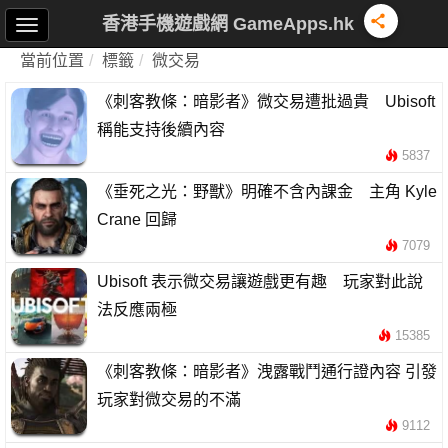
香港手機遊戲網 GameApps.hk
當前位置
標籤
微交易
《刺客教條：暗影者》微交易遭批過貴 Ubisoft
稱能支持後續內容
5837
《垂死之光：野獸》明確不含內課金 主角 Kyle
Crane 回歸
7079
Ubisoft 表示微交易讓遊戲更有趣 玩家對此說
法反應兩極
15385
《刺客教條：暗影者》洩露戰鬥通行證內容 引發
玩家對微交易的不滿
9112