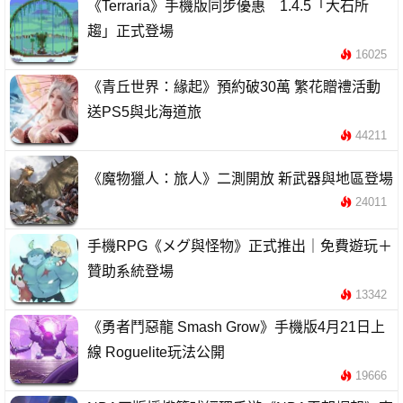
《Terraria》手機版同步優惠 1.4.5「大石所
趨」正式登場
16025
《青丘世界：緣起》預約破30萬 繁花贈禮活動
送PS5與北海道旅
44211
《魔物獵人：旅人》二測開放 新武器與地區登場
24011
手機RPG《メグ與怪物》正式推出｜免費遊玩＋
贊助系統登場
13342
《勇者鬥惡龍 Smash Grow》手機版4月21日上
線 Roguelite玩法公開
19666