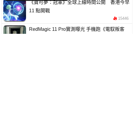
《寶可夢：冠軍》全球上線時間公開 香港今早
11 點開戰
15446
RedMagic 11 Pro實測曝光 手機跑《電馭叛客
2077》畫面震撼
12695
《星布谷地》β測試4月21日開啟 新內容與居民
曝光
7049
《魔物獵人旅人》測試4月開啟｜限號刪檔計費
＋開放世界玩法曝光
26582
《真・三國無雙》手機版宣布 6 月 2 日停運
7936