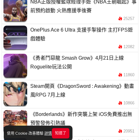
NBA正版授權籃球經理手遊《NBA王朝崛起》事
前預約啟動 火熱應援季後賽
25257
OnePlus Ace 6 Ultra 支援手掣操作 主打FPS遊
戲體驗
12082
《勇者鬥惡龍 Smash Grow》4月21日上線
Roguelite玩法公開
11860
Steam開頁《DragonSword : Awakening》動畫
風RPG 7月上線
10866
《Borderlands》新作突襲上架 iOS免費推出無
預警發佈引熱議
20951
知道了
使用 Cookie 改善體驗
詳情