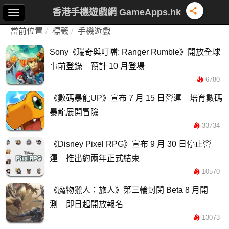
香港手機遊戲網 GameApps.hk
當前位置
標籤
手機遊戲
Sony《瑞奇與叮噹: Ranger Rumble》開放全球
事前登錄 預計 10 月登場
6780
《數碼暴龍UP》宣布 7 月 15 日營運 培育數碼
暴龍展開冒險
33734
《Disney Pixel RPG》宣布 9 月 30 日停止營
運 推出約兩年正式結束
10570
《魔物獵人：旅人》第三輪封閉 Beta 8 月開
測 即日起開放報名
13073