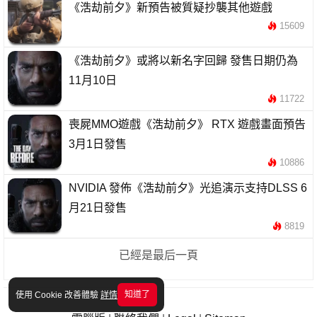
《浩劫前夕》新預告被質疑抄襲其他遊戲
15609
《浩劫前夕》或將以新名字回歸 發售日期仍為
11月10日
11722
喪屍MMO遊戲《浩劫前夕》 RTX 遊戲畫面預告
3月1日發售
10886
NVIDIA 發佈《浩劫前夕》光追演示支持DLSS 6
月21日發售
8819
已經是最后一頁
知道了
使用 Cookie 改善體驗
詳情