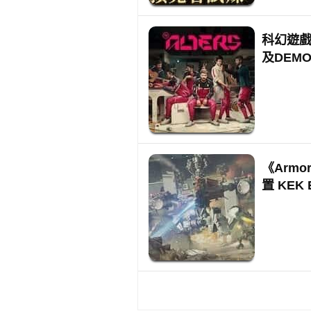
科幻遊戲免
及DEM
《Arm
置 KEK 