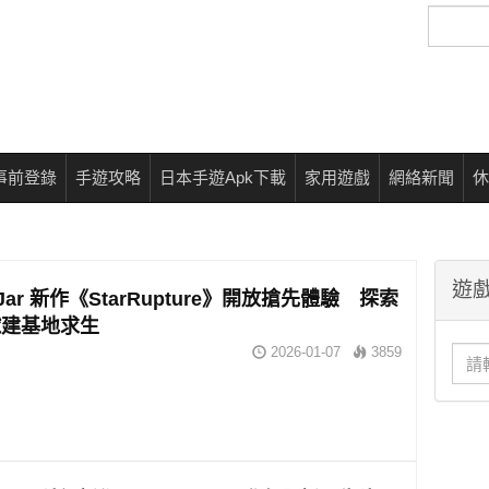
搜
尋
事前登錄
手遊攻略
日本手遊Apk下載
家用遊戲
網絡新聞
休
遊戲
y Jar 新作《StarRupture》開放搶先體驗 探索
球建基地求生
2026-01-07
3859