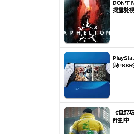
DON’T
揭露雙
PlayS
與PSS
《電馭叛
計劃中