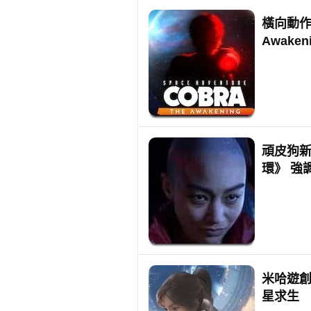
橫向動作冒險
Awake
頑皮狗
環》 強
米哈遊創
星求生