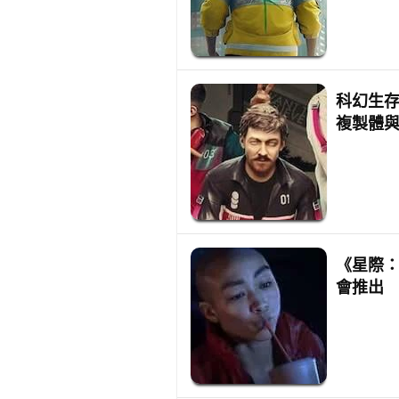
科幻生存
複製體與R
《星際：
會推出