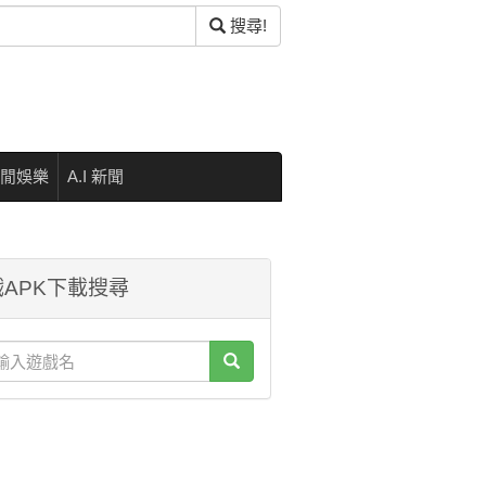
搜尋!
閒娛樂
A.I 新聞
APK下載搜尋