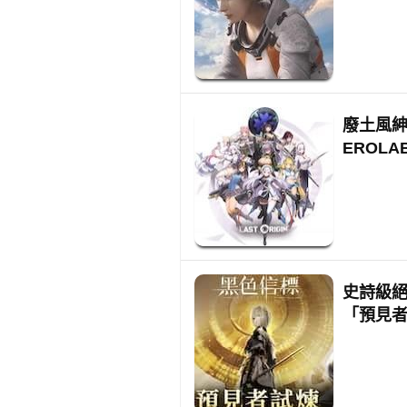
廢土風紳士
EROL
史詩級絕美
「預見者