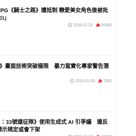
RPG《騎士之路》遭抵制 戀愛美女角色後被批
EI」
2026-01-23
26989
 6》畫面技術突破極限 暴力寫實化專家警告潛
2026-01-09
7860
：33號遠征隊》使用生成式 AI 引爭議 違反
m 標示規定或會下架