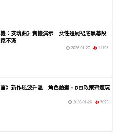
危機：安魂曲》實機演示 女性殭屍裙底黑幕設
玩家不滿
2026-01-27
11198
言》新作風波升溫 角色動畫、DEI政策齊遭玩
2026-01-26
7695