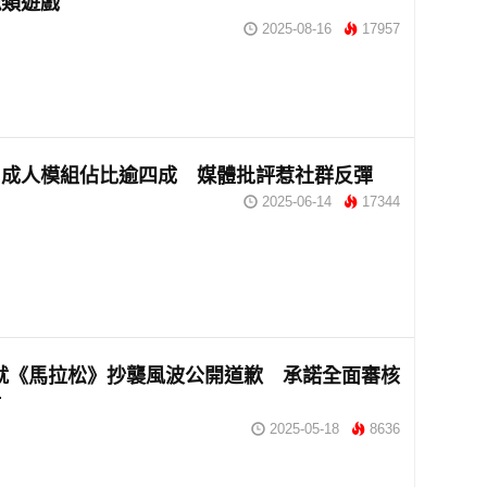
魂類遊戲
2025-08-16
17957
》成人模組佔比逾四成 媒體批評惹社群反彈
2025-06-14
17344
ie就《馬拉松》抄襲風波公開道歉 承諾全面審核
材
2025-05-18
8636