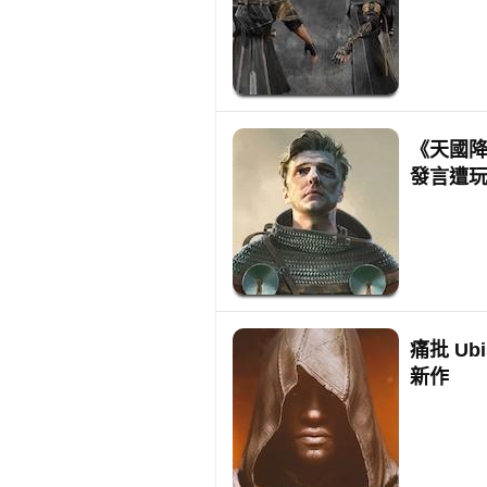
《天國降
發言遭
痛批 U
新作