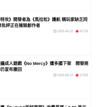
特攻》開發者為《馬拉松》護航 稱玩家缺乏同
意批評正在摧毀創作者
2025-04-22
47729
m爭議成人遊戲《No Mercy》遭多國下架 開發商
場仍宣布撤回
2025-04-13
17763