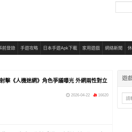
搜
尋
事前登錄
手遊攻略
日本手遊Apk下載
家用遊戲
網絡新聞
休
遊戲
作射擊《人機迷網》角色爭議曝光 外網兩性對立
2026-04-22
16620