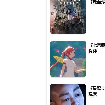
《赤血沙
《七宗
負評
《星際
玩家