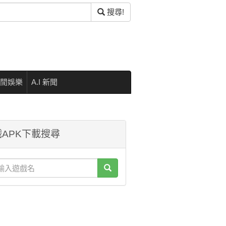
搜尋!
閒娛樂
A.I 新聞
APK下載搜尋