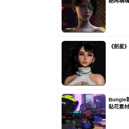
絕再稱
《劍星
Bung
貼花素