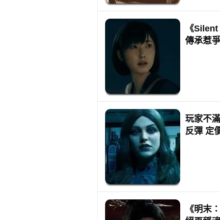
《Silen
傳承惹
玩家不滿
反彈 定價
《明末：