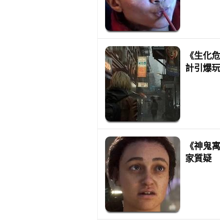
《生化
計引爆
《神鬼寓
家質疑