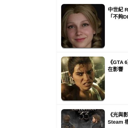
中世紀 
「不夠D
《GTA
在影響
《光與影
Stea