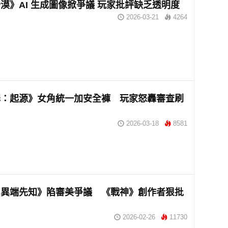
漠》AI 生成圖像掀爭議 玩家批評缺乏透明度
2026-03-21
4264
罪：起源》女角統一加安全褲 玩家怒轟審查刷
2026-03-18
8581
：異端先知》陷審美爭議 《戰神》創作者狠批
2026-02-26
11730