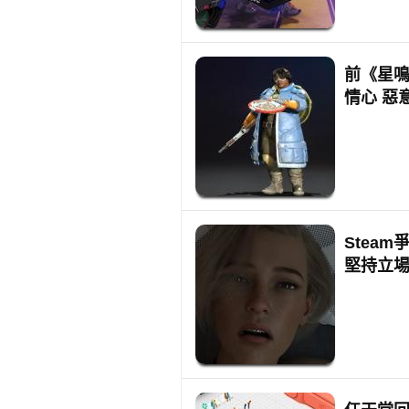
前《星鳴
情心 惡
Stea
堅持立