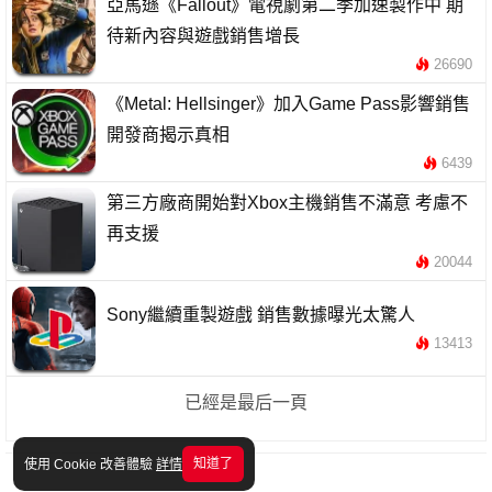
亞馬遜《Fallout》電視劇第二季加速製作中 期
待新內容與遊戲銷售增長
26690
《Metal: Hellsinger》加入Game Pass影響銷售
開發商揭示真相
6439
第三方廠商開始對Xbox主機銷售不滿意 考慮不
再支援
20044
Sony繼續重製遊戲 銷售數據曝光太驚人
13413
已經是最后一頁
知道了
使用 Cookie 改善體驗
詳情