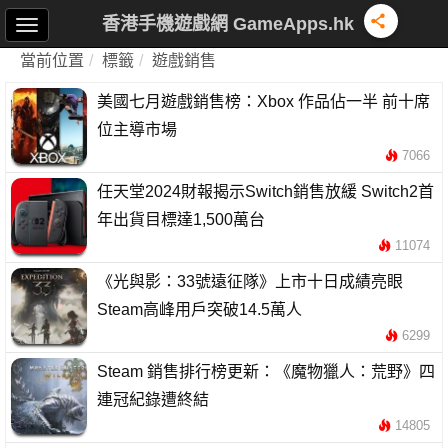
香港手機遊戲網 GameApps.hk
當前位置
標籤
遊戲銷售
美國七月遊戲銷售榜：Xbox 作品佔一半 前十席
位主導市場
7066
任天堂2024財報揭示Switch銷售放緩 Switch2首
年出貨目標達1,500萬台
11074
《光與影：33號遠征隊》上市十日成績亮眼
Steam高峰用戶突破14.5萬人
6299
Steam 銷售排行榜更新：《魔物獵人：荒野》四
連冠紀錄遭終結
14805