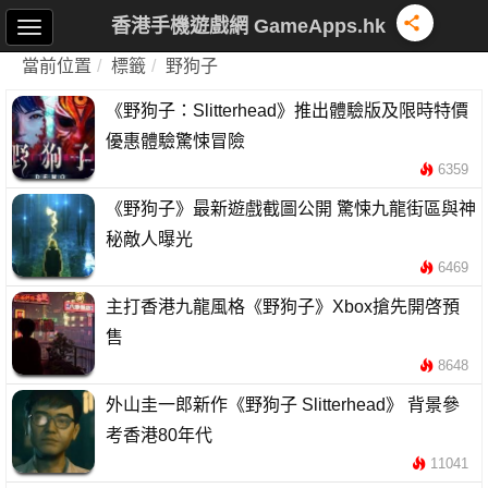
香港手機遊戲網 GameApps.hk
當前位置
標籤
野狗子
《野狗子：Slitterhead》推出體驗版及限時特價
優惠體驗驚悚冒險
6359
《野狗子》最新遊戲截圖公開 驚悚九龍街區與神
秘敵人曝光
6469
主打香港九龍風格《野狗子》Xbox搶先開啓預
售
8648
外山圭一郎新作《野狗子 Slitterhead》 背景參
考香港80年代
11041