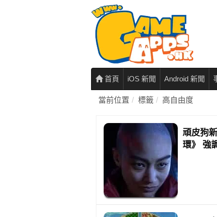
首頁
iOS 新聞
Android 新聞
當前位置
標籤
高自由度
頑皮狗
環》 強