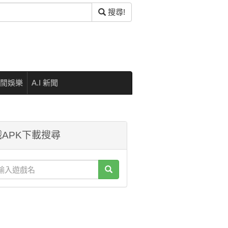
搜尋!
閒娛樂
A.I 新聞
APK下載搜尋