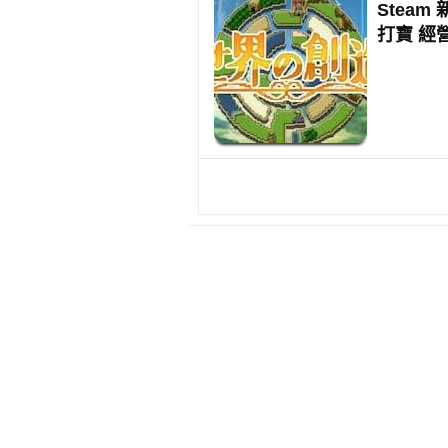
Stea
打寶 經