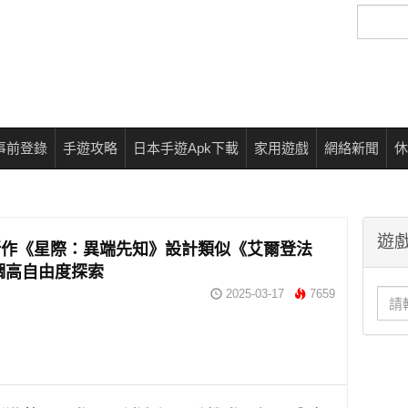
搜
尋
事前登錄
手遊攻略
日本手遊Apk下載
家用遊戲
網絡新聞
休
遊戲
新作《星際：異端先知》設計類似《艾爾登法
調高自由度探索
2025-03-17
7659