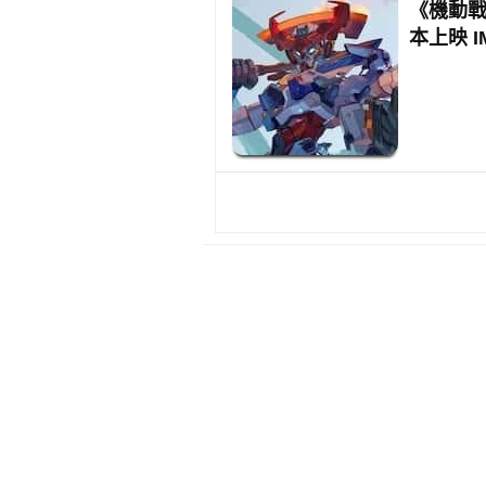
《機動戰士
本上映 