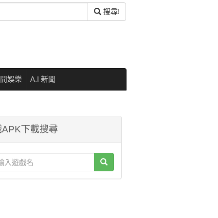
搜尋!
閒娛樂
A.I 新聞
APK下載搜尋