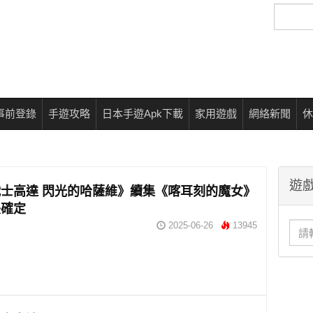
搜
尋
事前登錄
手遊攻略
日本手遊Apk下載
家用遊戲
網絡新聞
休
遊戲
士高達 閃光的哈薩維》續集《喀耳刻的魔女》
映確定
2025-06-26
13945