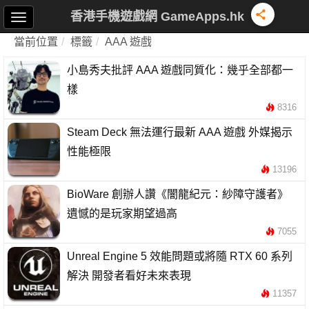
香港手機遊戲網 GameApps.hk
當前位置
標籤
AAA 遊戲
小島秀夫批評 AAA 遊戲同質化：幾乎全部都一
樣
8316
Steam Deck 無法運行最新 AAA 遊戲 外媒揭示
性能極限
13196
BioWare 創辦人讚《闇龍紀元：紗障守護者》
遺憾的是玩家期望過高
7055
Unreal Engine 5 效能問題或將隨 RTX 60 系列
解決 開發者看好未來表現
11357