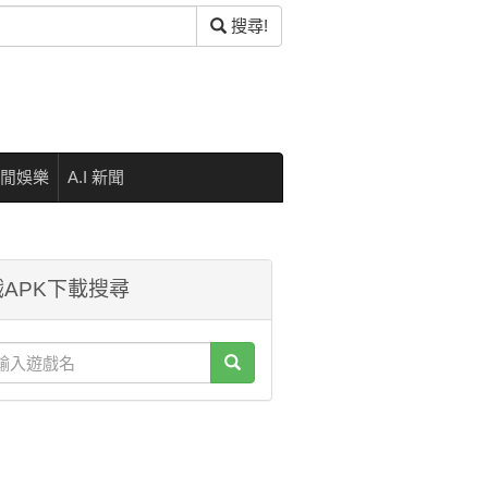
搜尋!
閒娛樂
A.I 新聞
APK下載搜尋