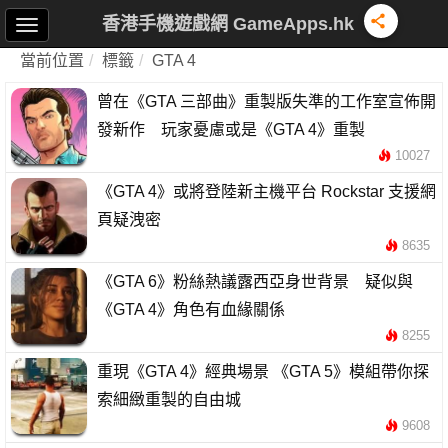
香港手機遊戲網 GameApps.hk
當前位置
標籤
GTA 4
曾在《GTA 三部曲》重製版失準的工作室宣佈開
發新作 玩家憂慮或是《GTA 4》重製
10027
《GTA 4》或將登陸新主機平台 Rockstar 支援網
頁疑洩密
8635
《GTA 6》粉絲熱議露西亞身世背景 疑似與
《GTA 4》角色有血緣關係
8255
重現《GTA 4》經典場景 《GTA 5》模組帶你探
索細緻重製的自由城
9608