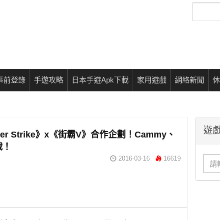
搜
尋
事前登錄
手遊攻略
日本手遊Apk下載
家用遊戲
網絡新聞
休
遊戲
ter Strike》x《街霸V》合作企劃！Cammy、
戰！
2016-03-16
16619