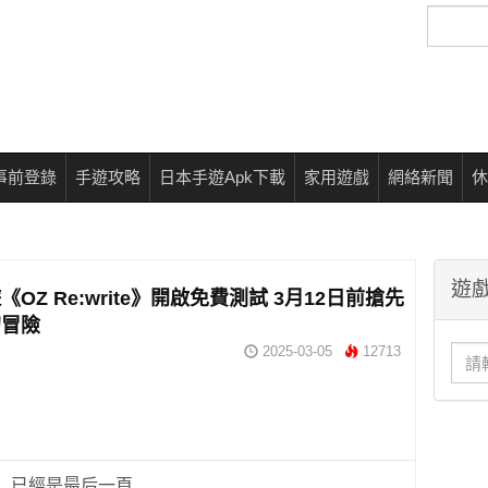
搜
尋
事前登錄
手遊攻略
日本手遊Apk下載
家用遊戲
網絡新聞
休
遊戲
OZ Re:write》開啟免費測試 3月12日前搶先
幻冒險
2025-03-05
12713
已經是最后一頁