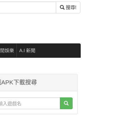
搜尋!
閒娛樂
A.I 新聞
APK下載搜尋