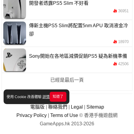
開發者透露PS5 Slim 不好看
36951
傳新主機PS5 Slim將配置5nm APU 取消液金冷
卻
18970
Sony開始在各地區減價促銷PS5 疑為新機準備
42506
已經是最后一頁
知道了
使用 Cookie 改善體驗
詳情
電腦版
|
聯絡我們
|
Legal
|
Sitemap
Privacy Policy
|
Terms of Use
© 香港手機遊戲網
GameApps.hk 2013-2026