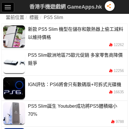
香港手機遊戲網 GameApps.hk
當前位置
標籤
PS5 Slim
新款 PS5 Slim 機型在儲存和散熱器上偷工減料
以維持價格
12262
PS5 Slim歐洲地區75歐元促銷 多家零售商降價
競爭
12256
IGN評估：PS6將會只有數碼版+可拆式光碟機
16635
PS5 Slim誕生 Youtuber成功將PS5體積縮小
70%
9788