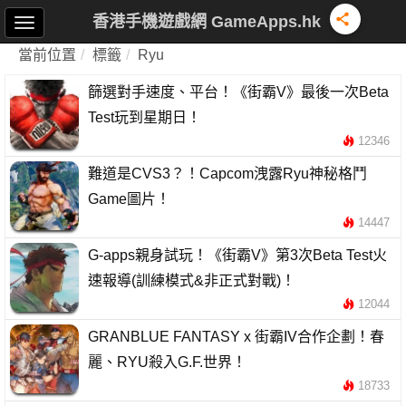
香港手機遊戲網 GameApps.hk
當前位置
標籤
Ryu
篩選對手速度、平台！《街霸V》最後一次Beta
Test玩到星期日！
12346
難道是CVS3？！Capcom洩露Ryu神秘格鬥
Game圖片！
14447
G-apps親身試玩！《街霸V》第3次Beta Test火
速報導(訓練模式&非正式對戰)！
12044
GRANBLUE FANTASY x 街霸IV合作企劃！春
麗、RYU殺入G.F.世界！
18733