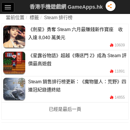
香港手機遊戲網 GameApps.hk
當前位置
標籤
Steam 排行榜
《劍星》勇奪 Steam 六月最賺錢新作寶座 收
入達 8,040 萬美元
10609
《星露谷物語》超越《傳送門 2》成為 Steam 評
價最高遊戲
11891
Steam 銷售排行榜更新：《魔物獵人：荒野》四
連冠紀錄遭終結
14855
已經是最后一頁