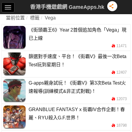
香港手機遊戲網 GameApps.hk
當前位置
標籤
Vega
《街頭霸王6》Year 2首個追加角色「Vega」現
已上線
11471
篩選對手速度、平台！《街霸V》最後一次Beta
Test玩到星期日！
12407
G-apps親身試玩！《街霸V》第3次Beta Test火
速報導(訓練模式&非正式對戰)！
12073
GRANBLUE FANTASY x 街霸IV合作企劃！春
麗、RYU殺入G.F.世界！
18798