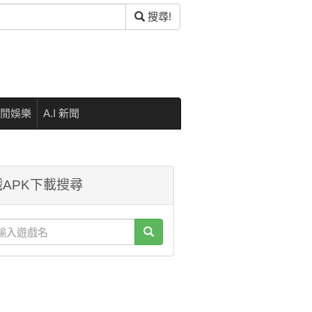
搜尋!
閒娛樂
A.I 新聞
APK下載搜尋