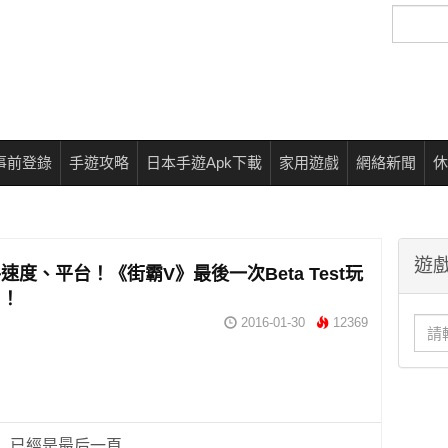
搜
尋
事前登錄
手遊攻略
日本手遊Apk下載
家用遊戲
網絡新聞
休
遊戲
速度、平台！《街霸V》最後一次Beta Test玩
日！
2016-01-30
12369
已經是最后一頁