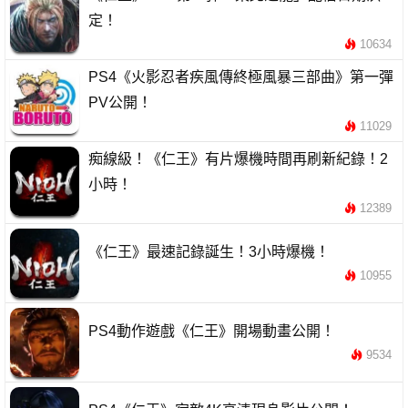
定！
10634
PS4《火影忍者疾風傳終極風暴三部曲》第一彈
PV公開！
11029
痴線級！《仁王》有片爆機時間再刷新紀錄！2
小時！
12389
《仁王》最速記錄誕生！3小時爆機！
10955
PS4動作遊戲《仁王》開場動畫公開！
9534