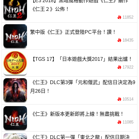
【E3 2018】黑暗風格動作遊戲《仁王》續作
《仁王２》公佈！
11852
繁中版《仁王》正式登陸PC平台！讚！
18435
【TGS 17】「日本遊戲大獎2017」結果出爐！
17922
《仁王》DLC第3彈「元和偃武」配信日決定為9
月26日！
10514
《仁王》新版本更新即將上線！無盡挑戰！
11085
《仁王》DLC第一彈「東北之龍」配信日期決