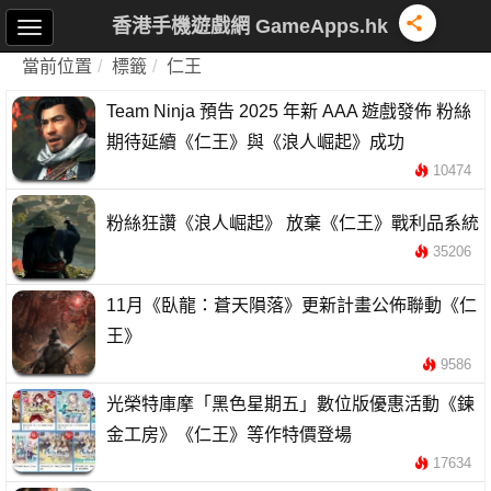
香港手機遊戲網 GameApps.hk
當前位置
標籤
仁王
Team Ninja 預告 2025 年新 AAA 遊戲發佈 粉絲
期待延續《仁王》與《浪人崛起》成功
10474
粉絲狂讚《浪人崛起》 放棄《仁王》戰利品系統
35206
11月《臥龍：蒼天隕落》更新計畫公佈聯動《仁
王》
9586
光榮特庫摩「黑色星期五」數位版優惠活動《鍊
金工房》《仁王》等作特價登場
17634