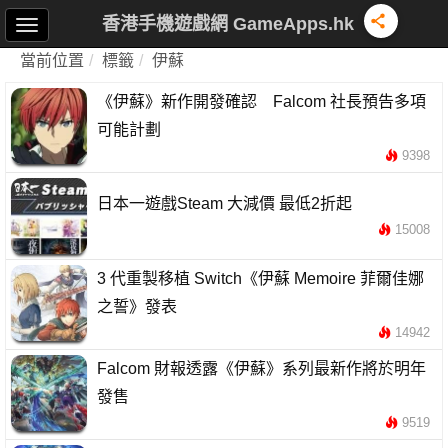
香港手機遊戲網 GameApps.hk
當前位置
標籤
伊蘇
《伊蘇》新作開發確認 Falcom 社長預告多項
可能計劃
9398
日本一遊戲Steam 大減價 最低2折起
15008
3 代重製移植 Switch《伊蘇 Memoire 菲爾佳娜
之誓》發表
14942
Falcom 財報透露《伊蘇》系列最新作將於明年
發售
9519