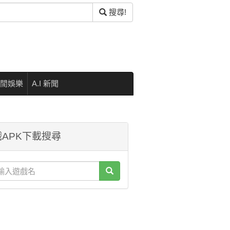
搜尋!
閒娛樂
A.I 新聞
APK下載搜尋