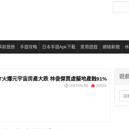
搜
尋
事前登錄
手遊攻略
日本手遊Apk下載
家用遊戲
網絡新聞
休
遊戲
GPT火爆元宇宙房產大跌 林俊傑買虛擬地產蝕91%
2023-04-09
11810