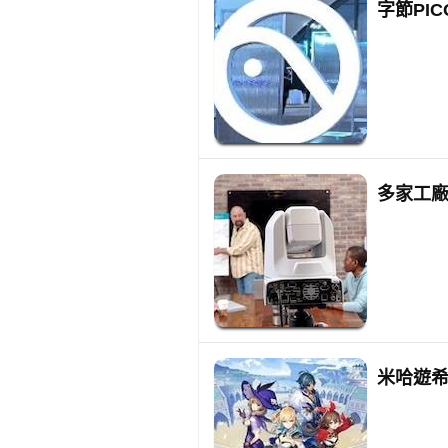
字節PI
多家工
米哈遊希