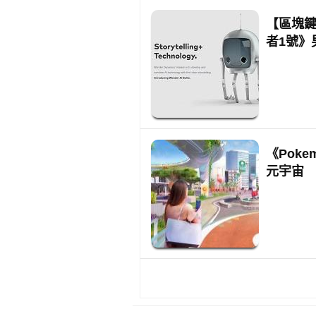
【區塊鍵
者1號》男
《Poke
元宇宙