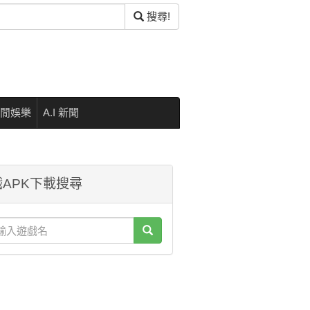
搜尋!
閒娛樂
A.I 新聞
APK下載搜尋