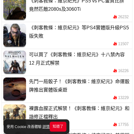
《刺客教條：維京紀元》PS5 vs PC畫質比拼
竟然匹敵2080s及3060Ti
26232
《刺客教條：維京紀元》等PS4實體版升級PS5
版失敗
11507
可以買了《刺客教條：維京紀元》十八禁內容
12 月正式解禁
16226
先鬥一局骰子！《刺客教條：維京紀元》命運骰
牌推出實體版桌遊
13229
裸露血腥正式解禁！《刺客教條：維京紀元》和
諧修正檔釋出
17755
知道了
使用 Cookie 改善體驗
詳情