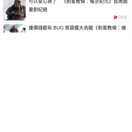
可以安心買了 《刺客教條：維京紀元》首周銷
量創紀錄
7819
連價錢都有 BUG 育碧擺大烏龍《刺客教條：維
京紀元》1 折送玩家
42245
《海盜戰記》X《刺客教條：維京紀元》特別合
作 聯動漫畫公開
9795
《刺客教條：維京紀元》上市更新內容公開 兩個
大型 DLC 「德魯伊之怒」「巴黎圍城戰」等你
體驗
14818
《刺客教條：維京紀元》配合 Xbox 新主機 宣佈
提早推出
6556