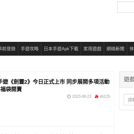
搜
尋
事前登錄
手遊攻略
日本手遊Apk下載
家用遊戲
網絡新聞
休
遊戲
手遊《劍靈2》今日正式上市 同步展開多項活動
定福袋開賣
2023-08-23
46125