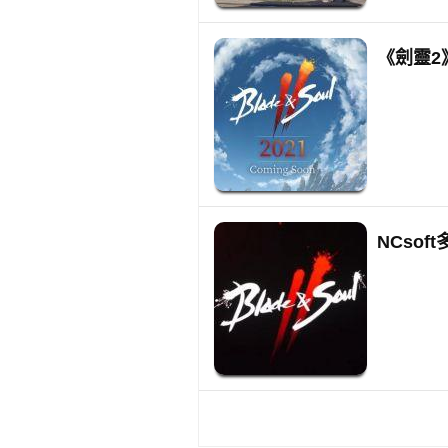
《劍靈2
NCso