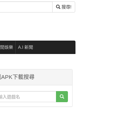
搜尋!
閒娛樂
A.I 新聞
APK下載搜尋