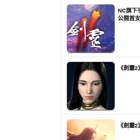
NC旗下
公開首
《劍靈2
《劍靈