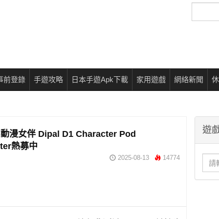
搜
尋
事前登錄
手遊攻略
日本手遊Apk下載
家用遊戲
網絡新聞
休
遊戲
女伴 Dipal D1 Character Pod
arter熱募中
2025-08-13
14774