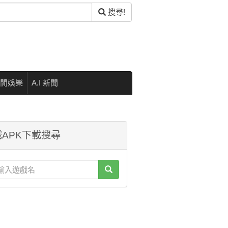
搜尋!
閒娛樂
A.I 新聞
APK下載搜尋