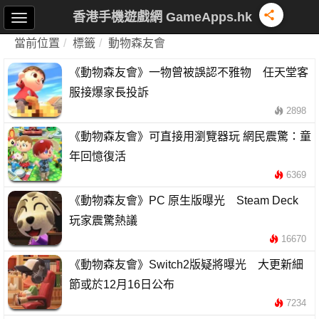
香港手機遊戲網 GameApps.hk
當前位置
標籤
動物森友會
《動物森友會》一物曾被誤認不雅物 任天堂客
服接爆家長投訴
2898
《動物森友會》可直接用瀏覽器玩 網民震驚：童
年回憶復活
6369
《動物森友會》PC 原生版曝光 Steam Deck
玩家震驚熱議
16670
《動物森友會》Switch2版疑將曝光 大更新細
節或於12月16日公布
7234