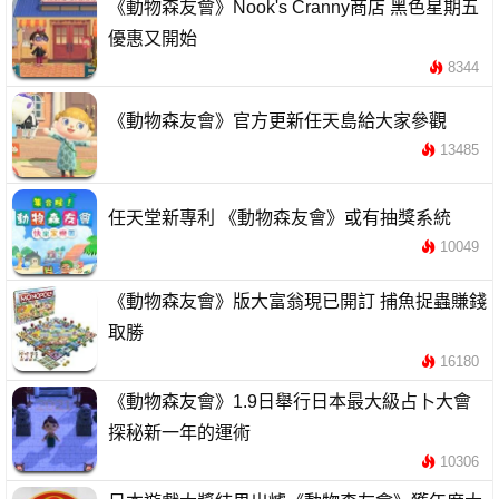
《動物森友會》Nook's Cranny商店 黑色星期五
優惠又開始
8344
《動物森友會》官方更新任天島給大家參觀
13485
任天堂新專利 《動物森友會》或有抽獎系統
10049
《動物森友會》版大富翁現已開訂 捕魚捉蟲賺錢
取勝
16180
《動物森友會》1.9日舉行日本最大級占卜大會
探秘新一年的運術
10306