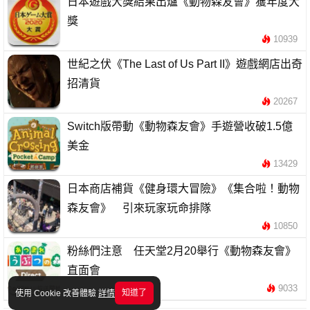
日本遊戲大獎結果出爐《動物森友會》獲年度大
獎
10939
世紀之伏《The Last of Us Part II》遊戲網店出奇
招清貨
20267
Switch版帶動《動物森友會》手遊營收破1.5億
美金
13429
日本商店補貨《健身環大冒險》《集合啦！動物
森友會》 引來玩家玩命排隊
10850
粉絲們注意 任天堂2月20舉行《動物森友會》
直面會
9033
知道了
使用 Cookie 改善體驗
詳情