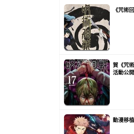
《咒術回
賀《咒術
活動公
動漫移