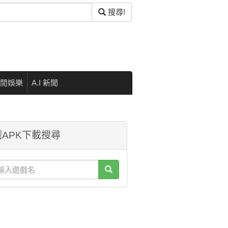
搜尋!
閒娛樂
A.I 新聞
APK下載搜尋