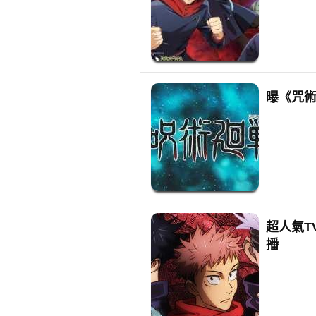
曝《咒術
超人氣T
播