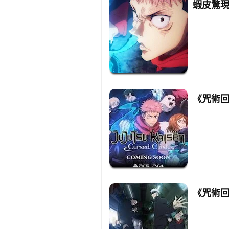
蝦皮驚現
《咒術回
《咒術回