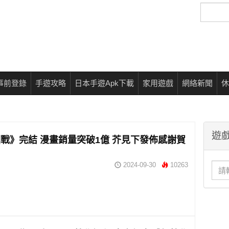
搜
尋
事前登錄
手遊攻略
日本手遊Apk下載
家用遊戲
網絡新聞
休
遊戲
戰》完結 漫畫銷量突破1億 芥見下發佈感謝賀
2024-09-30
10263