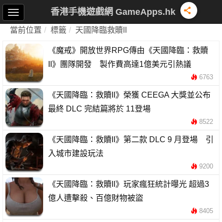
香港手機遊戲網 GameApps.hk
當前位置
標籤
天國降臨救贖II
《魔戒》開放世界RPG傳由《天國降臨：救贖
II》團隊開發 製作費高達1億美元引熱議
6763
《天國降臨：救贖II》榮獲 CEEGA 大獎並公布
最終 DLC 完結篇將於 11登場
8522
《天國降臨：救贖II》第二款 DLC 9 月登場 引
入城市建設玩法
9200
《天國降臨：救贖II》玩家瘋狂統計曝光 超過3
億人遭擊殺、百億財物被盜
8405