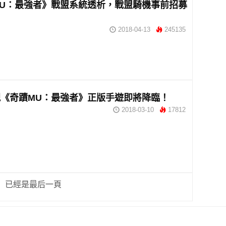
U：最強者》戰盟系統透析，戰盟騎機事前招募
2018-04-13
245135
《奇蹟MU：最強者》正版手遊即將降臨！
2018-03-10
17812
已經是最后一頁