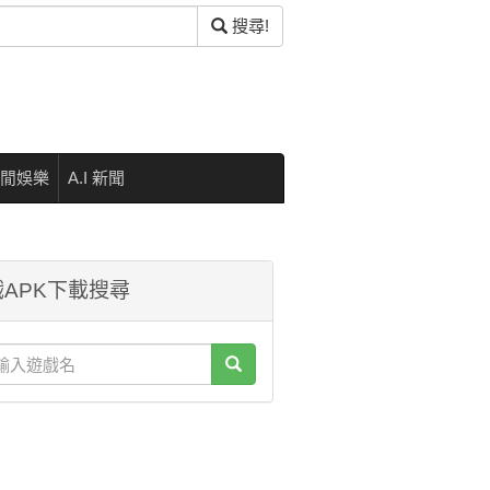
搜尋!
閒娛樂
A.I 新聞
APK下載搜尋