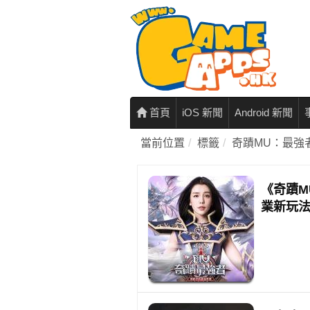
首頁
iOS 新聞
Android 新聞
當前位置
標籤
奇蹟MU：最強
《奇蹟M
業新玩