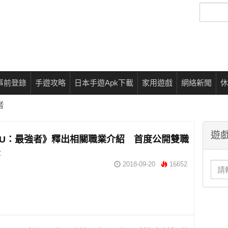
搜
尋
事前登錄
手遊攻略
日本手遊Apk下載
家用遊戲
網絡新聞
休
者
遊戲
U：最強者》釋出相關職業介紹 首度公開雙職
法
2018-09-20
16652