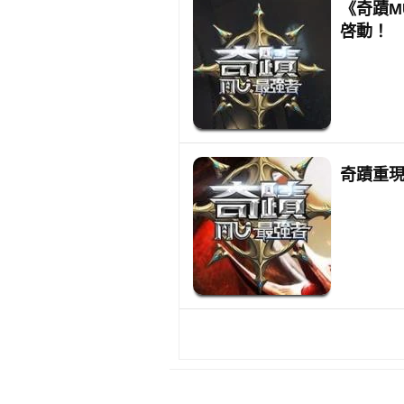
《奇蹟M
啓動！
奇蹟重現