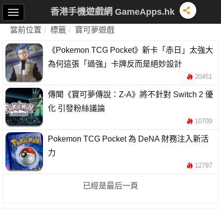
香港手機遊戲網 GameApps.hk
當前位置
標籤
寶可夢遊戲
《Pokemon TCG Pocket》新卡「赤日」太強大
為何這張「過強」卡牌反而是絕妙設計
20451
傳聞《寶可夢傳說：Z-A》將不針對 Switch 2 優
化 引發粉絲議論
10709
Pokemon TCG Pocket 為 DeNA 財務注入新活
力
12797
已經是最后一頁