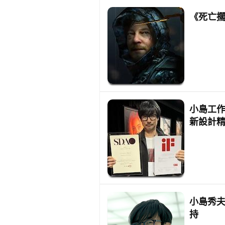
《死亡擱
小島工作
新設計
小島秀夫
持