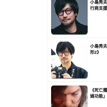
小島秀夫
行商支
小島秀夫
形2》
《死亡擱
過功能