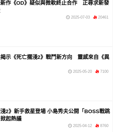
新作《OD》疑似與微軟終止合作 正尋求新發
援
2025-07-03
20461
揭示《死亡擱淺2》戰鬥新方向 靈感來自《異
2025-05-20
7100
淺2》新手救星登場 小島秀夫公開「BOSS戰跳
」掀起熱議
2025-04-12
8760