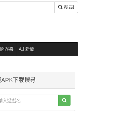
搜尋!
閒娛樂
A.I 新聞
APK下載搜尋