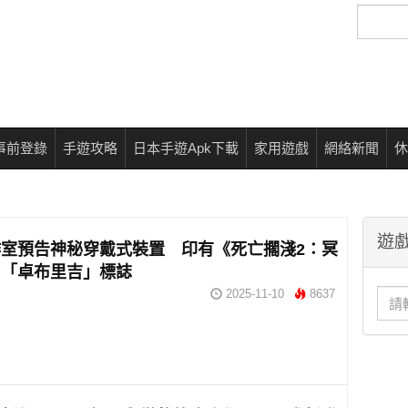
搜
尋
事前登錄
手遊攻略
日本手遊Apk下載
家用遊戲
網絡新聞
休
遊戲
室預告神秘穿戴式裝置 印有《死亡擱淺2：冥
》「卓布里吉」標誌
2025-11-10
8637