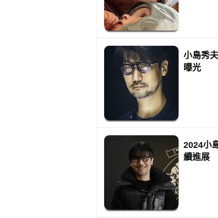
小島秀夫
曝光
2024
續進展