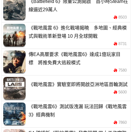
《Battlefield 6》限量公測開啟 首小時Steam在
線逼近29萬人
8503
《戰地風雲 6》進化戰場揭曉 多地圖、經典模
式與戰術革新登場 10 月全球開戰
8731
傳EA高層要求《戰地風雲6》達成1億玩家目
標 將推免費大逃殺模式
7580
《戰地風雲》實驗室即將開啟亞洲地區首輪測試
5600
《戰地風雲6》測試版洩漏 玩法回歸《戰地風雲
3》經典機制
7860