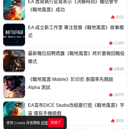
EA 首席執行官竟表示《決勝時刻》獨佔會令
《戰地風雲》成功
9101
EA 成立新工作室 專注發展《戰地風雲》故事模
式
11343
最新職位招聘透露《戰地風雲》終於要做回戰役
模式
10596
《戰地風雲 Mobile》於印尼 泰國率先開啟
Alpha 測試
14375
EA宣布DICE Studio改組要打造《戰地風雲》宇
宙 還有手機遊戲
8926
知道了
使用 Cookie 改善體驗
詳情