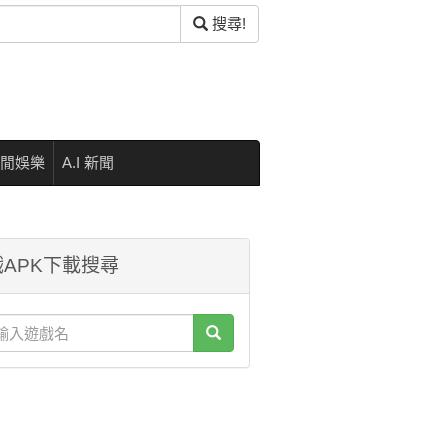
搜尋!
閒娛樂
A.I 新聞
APK下載搜尋