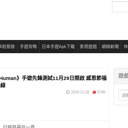
搜
尋
事前登錄
手遊攻略
日本手遊Apk下載
家用遊戲
網絡新聞
休
遊戲
e Human》手遊先鋒測試11月29日開啟 感恩節福
上線
2024-11-28
8799
已經是最后一頁