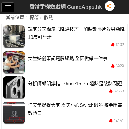
香港手機遊戲網 GameApps.hk
當前位置
標籤
散熱
玩家分享顯示卡降溫技巧 加裝散熱片效果勁降
10度引討論
6102
女生遊戲筆記電腦過熱 全因做錯一件事
6929
分折師郭明錤指 iPhone15 Pro過熱是散熱問題
32553
任天堂提提大家 夏天小心Switch過熱 避免阻塞
散熱口
14151