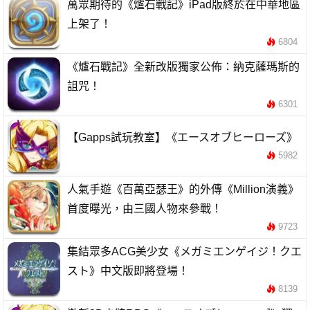
萬眾期待的《爐石戰記》iPad版終於在中華地區
上架了！
6804
《爐石戰記》全新改版獨家公佈：納克薩瑪斯的
詛咒！
6301
【Gapps試玩教室】《エースオブヒーローズ》
5982
人氣手遊《百萬亞瑟王》的外傳《Million演義》
首度曝光，由三國人物來參戰！
9723
集結眾多ACG美少女《メガミエンゲイジ！クエ
スト》中文版即將登場！
8139