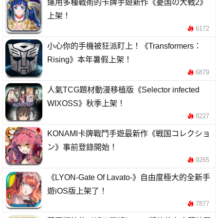
運用多種戰術的卡牌手遊新作《憂国の大戦2》
上架！
6172
小心你的手機被狂派盯上！《Transformers：
Rising》本年暑假上架！
6879
人氣TCG題材動漫移植版《Selector infected
WIXOSS》秋季上架！
8227
KONAMI卡牌戰鬥手遊最新作《戦国コレクショ
ン》事前登錄開始！
9265
《LYON-Gate Of Lavato-》自由度極大的全新手
遊iOS版上架了！
7877