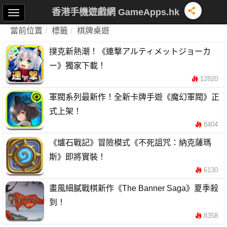
香港手機遊戲網 GameApps.hk
當前位置
標籤
棋牌桌遊
撲克新熱潮！《連撃アルティメットジョーカ
ー》獨家下載！
12820
軍閥系列最新作！全新卡牌手遊《魔幻軍閥》正
式上架！
8404
《爐石戰記》冒險模式《不死詛咒：納克薩瑪
斯》即將實裝！
6130
畫風細膩戰棋新作《The Banner Saga》夏季殺
到！
8358