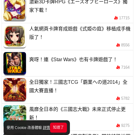
激新3D卡牌RPG《エースオブヒーローズ》獨
家下載！
17715
人氣網頁卡牌育成遊戲《式姫の庭》移植成手機
版了！
8556
爽呀！連《Star Wars》也有卡牌遊戲了！
7164
全日獨家！三國志TCG「覇業への道2014」全
國大賽直播！
5782
風靡全日本的《三國志大戰》未來正式停止更
新！
9275
知道了
使用 Cookie 改善體驗
詳情