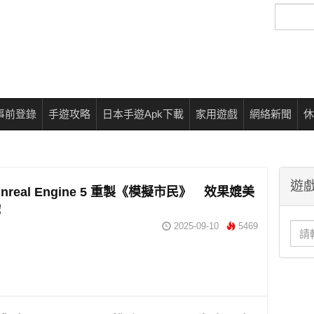
搜
尋
事前登錄
手遊攻略
日本手遊Apk下載
家用遊戲
網絡新聞
休
遊戲
nreal Engine 5 重製《模擬市民》 效果媲美
戲
2025-09-10
5469