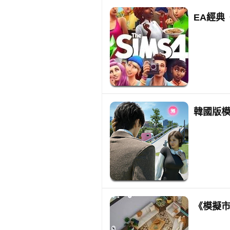
EA經典
韓國版模
《模擬市