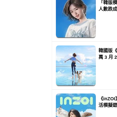
「韓版模擬
人數跌
韓國版《模
萬 3 月
《inZ
活模擬