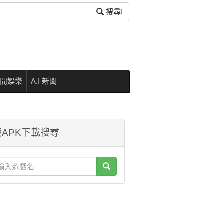
搜尋!
閒娛樂
A.I 新聞
APK下載搜尋