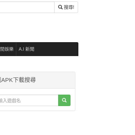
搜尋!
閒娛樂
A.I 新聞
APK下載搜尋