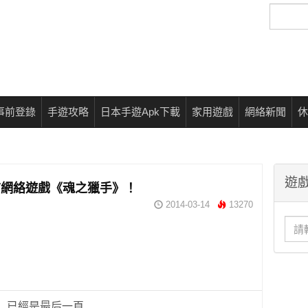
搜
尋
事前登錄
手遊攻略
日本手遊Apk下載
家用遊戲
網絡新聞
休
遊戲
言網絡遊戲《魂之獵手》！
2014-03-14
13270
已經是最后一頁