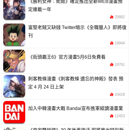
《勝利女神：妮姬》確定推出全新WEB漫畫預
定連載一年
20882
富堅老賊又缺錢 Twitter暗示《全職獵人》即將復
刊
19944
《街頭霸王6》官方漫畫5月6日免費看
18791
刺客教條漫畫《刺客教條 遺忘的神殿》發表 預
定 4 月 24 日上架
10418
加入中韓漫畫大戰 Bandai宣布進軍縱讀漫畫業
12453