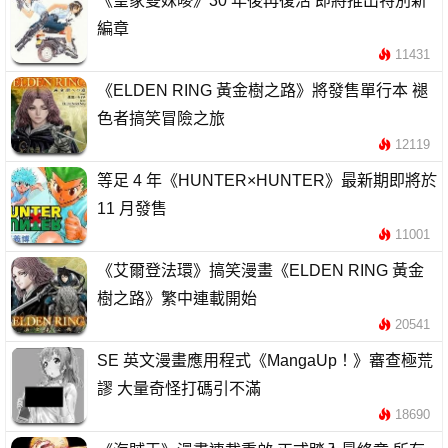
《皇家雙妹嘜》30 年後再復活 即將推出特別新
編章
11431
《ELDEN RING 黃金樹之路》將發售單行本 褪
色者搞笑冒險之旅
12119
等足 4 年《HUNTER×HUNTER》最新期即將於
11 月發售
11001
《艾爾登法環》搞笑漫畫《ELDEN RING 黃金
樹之路》繁中連載開始
20541
SE 英文漫畫應用程式《MangaUp！》審查極荒
謬 大量奇怪打碼引不滿
18690