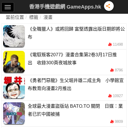
香港手機遊戲網 GameApps.hk
當前位置
標籤
漫畫
《全職獵人》或將回歸 富堅透露出版日期即將公
布
11498
《電馭叛客2077》漫畫合集第2卷3月17日推
出 收錄300頁夜城故事
8796
《勇者鬥惡龍》生父堀井雄二成主角 小學館宣
布教育向漫畫2月推出
10927
全球最大漫畫盜版站 BATO.TO 關閉 日媒：業
者已於中國被捕
9809