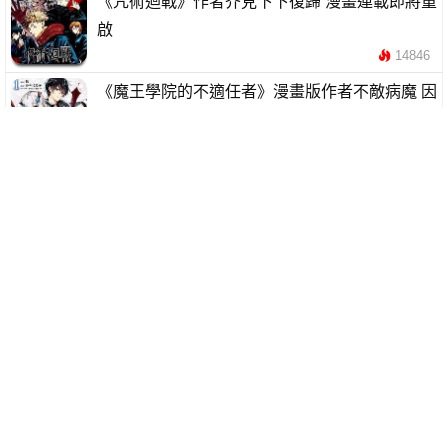
《咒術迴戰》作者芥見下下復歸 漫畫連載即將重
啟
14846
《魔王學院的不適任者》漫畫版作者不敵病魔 因
胰臟癌去世
14651
《鋼之錬金術師》作者新漫畫連載決定 準備收看
今晚特備節目
14869
童年回憶《唱K小魚仙》16 年後再度復活 新連
載漫畫即將來臨
17335
《咒術迴戰》作者身體不適 宣佈暫時休刊
14763