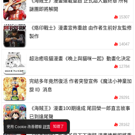
《海賊王》漫畫連載重啟 正式踏入最終章 所有
謎團即將解開
15307
《烙印戰士》漫畫宣佈重啟 由作者生前好友監修
製作
14047
超治癒吸貓漫畫《晚上與貓咪一起》動畫化決定
12784
完結多年竟然復活 作者突發宣佈《魔法小神童加
旋 II》消息
29291
《海賊王》漫畫100期達成 尾田榮一郎直言故事
已到達尾聲
28162
知道了
使用 Cookie 改善體驗
詳情