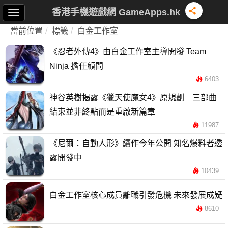
香港手機遊戲網 GameApps.hk
當前位置
標籤
白金工作室
《忍者外傳4》由白金工作室主導開發 Team
Ninja 擔任顧問
6403
神谷英樹揭露《獵天使魔女4》原規劃 三部曲
結束並非終點而是重啟新篇章
11987
《尼爾：自動人形》續作今年公開 知名爆料者透
露開發中
10439
白金工作室核心成員離職引發危機 未來發展成疑
8610