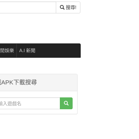
搜尋!
閒娛樂
A.I 新聞
APK下載搜尋