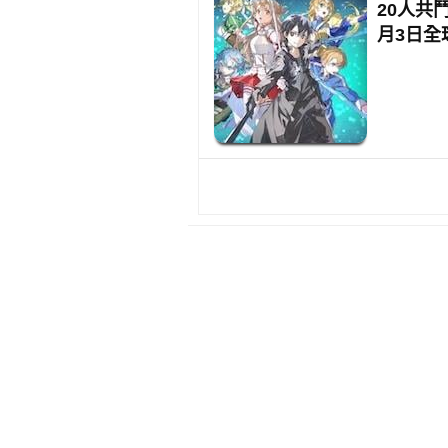
20人共
月3日全