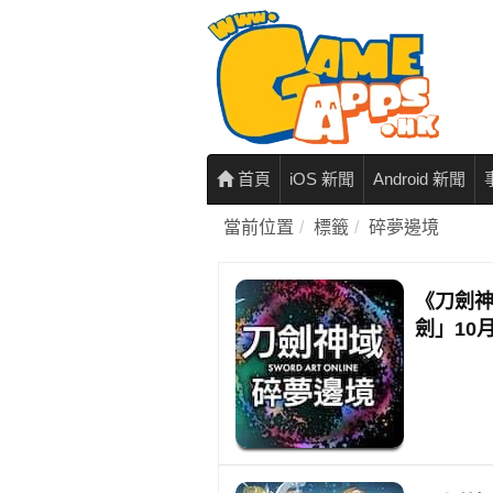
首頁
iOS 新聞
Android 新聞
當前位置
標籤
碎夢邊境
《刀劍神
劍」10