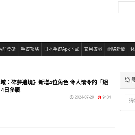
搜
尋
事前登錄
手遊攻略
日本手遊Apk下載
家用遊戲
網絡新聞
休
遊戲
域：碎夢邊境》新增4位角色 令人懷令的「絕
月4日參戰
2024-07-29
9434