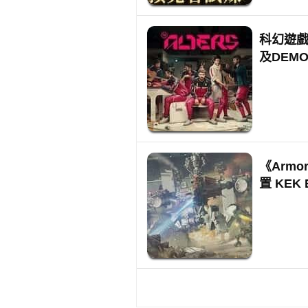
科幻遊戲免
及DEM
《Arm
置 KEK 