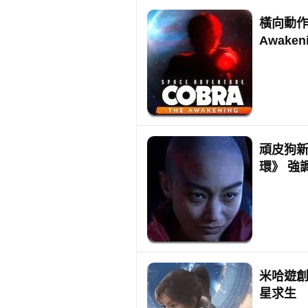
橫向動作冒險
Awake
頑皮狗
環》 強
米哈遊創
星求生