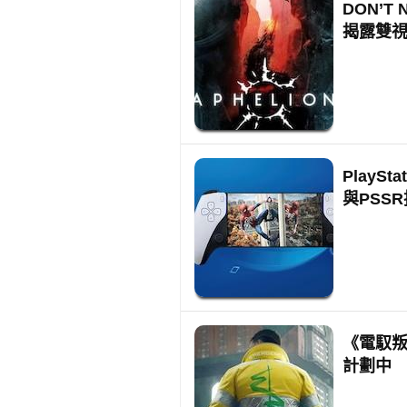
DON’T
揭露雙
PlayS
與PSS
《電馭叛
計劃中