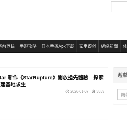
搜
尋
事前登錄
手遊攻略
日本手遊Apk下載
家用遊戲
網絡新聞
休
遊戲
y Jar 新作《StarRupture》開放搶先體驗 探索
球建基地求生
2026-01-07
3859