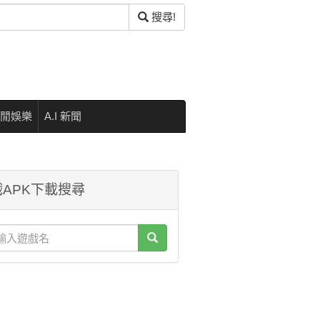
搜尋!
閒娛樂
A.I 新聞
APK下載搜尋