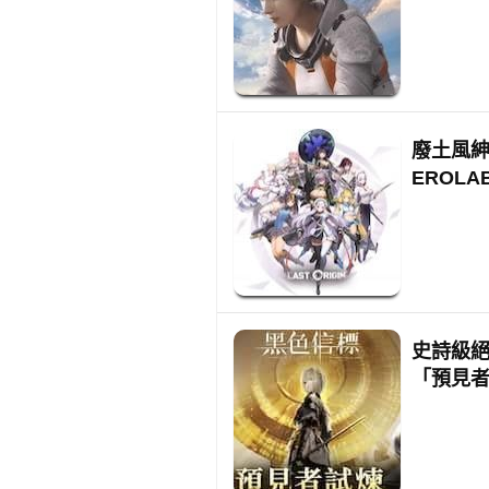
廢土風紳士
EROL
史詩級絕美
「預見者