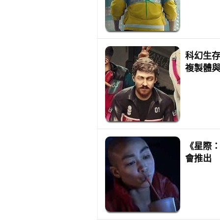
科幻生存
複製體與R
《星際：
會推出