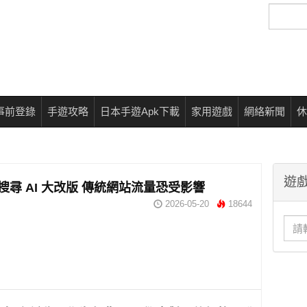
搜
尋
事前登錄
手遊攻略
日本手遊Apk下載
家用遊戲
網絡新聞
休
遊戲
e 搜尋 AI 大改版 傳統網站流量恐受影響
2026-05-20
18644