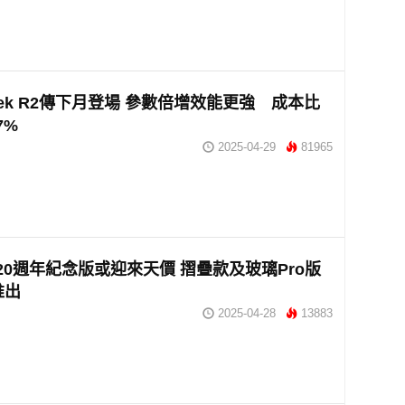
Seek R2傳下月登場 參數倍增效能更強 成本比
7%
2025-04-29
81965
e 20週年紀念版或迎來天價 摺疊款及玻璃Pro版
推出
2025-04-28
13883