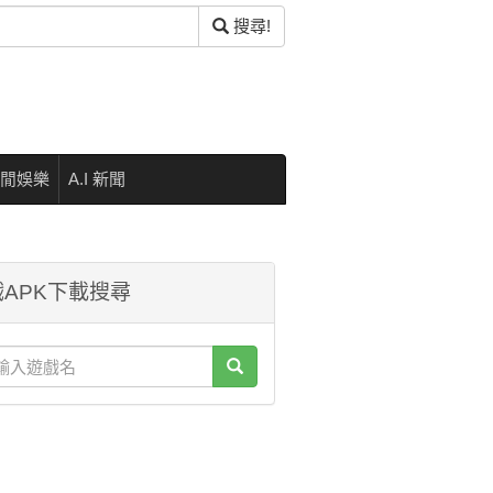
搜尋!
閒娛樂
A.I 新聞
APK下載搜尋