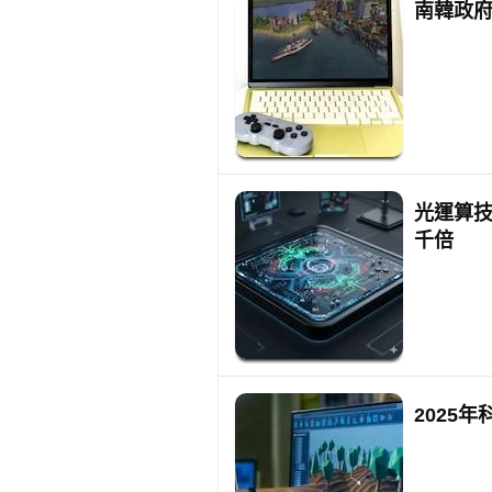
南韓政府
光運算技
千倍
2025