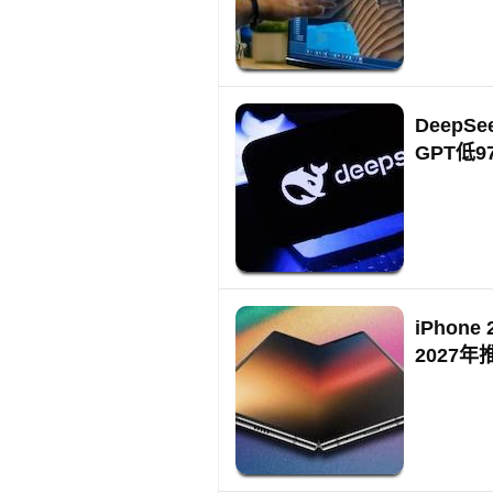
Deep
GPT低9
iPhon
2027年