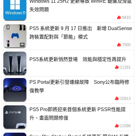
Windows 11 25H2 更新導致 WinRE 鍵盤及滑鼠
失效問題
9410
PS5 系統更新 9 月 17 日推出 新增 DualSense
跨裝置配對與「節能」模式
7566
PS5系統更新悄然登場 效能與穩定性再提升
11181
PS Portal更新引發連線故障 Sony公布臨時修
復教學
15913
PS5 Pro即將迎來首個系統更新 PSSR性能提
升、畫面問題修復
11588